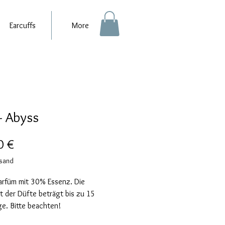
Earcuffs
More
- Abyss
Preis
0 €
rsand
arfüm mit 30% Essenz. Die
it der Düfte beträgt bis zu 15
e. Bitte beachten!