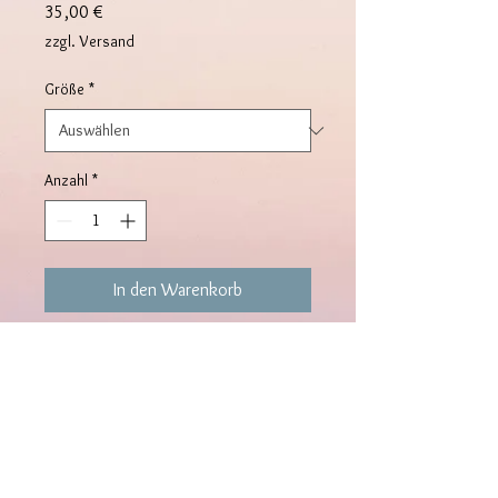
Preis
35,00 €
zzgl. Versand
Größe
*
Anzahl
*
In den Warenkorb
Damenparfüm mit 30% Essenz.
Die
Lieferzeit der Düfte beträgt rund
10-15 Werktage. Bitte beachten!
DUFTFAMILIE