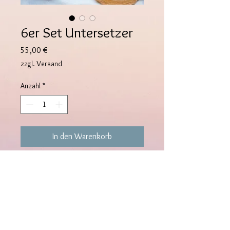
6er Set Untersetzer
Preis
55,00 €
zzgl. Versand
Anzahl
*
In den Warenkorb
Untersetzer in Champagner, Pearl
und Blattgold.
Durchmesser: ca. 11 cm.
Alle Resinwerke werden mit viel Liebe
von mir handgefertigt. Jeder
Untersetzer ist ein Unikat. Kleine