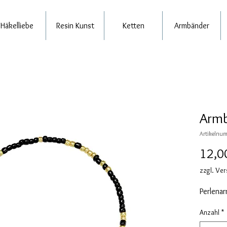
Häkelliebe
Resin Kunst
Ketten
Armbänder
Armb
Artikelnum
12,0
zzgl. Ve
Perlena
Anzahl
*