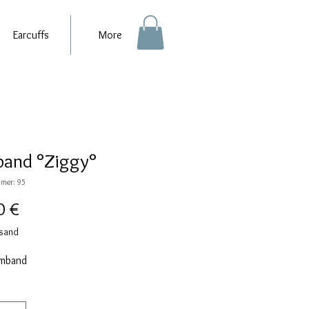
Earcuffs
More
and °Ziggy°
mer: 95
Preis
0 €
rsand
rmband