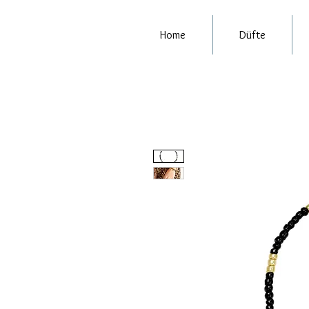
Home
Düfte