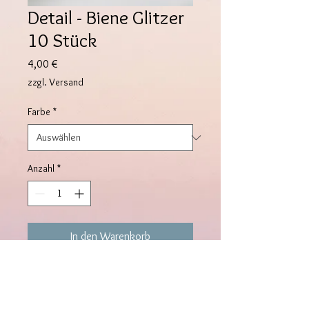
Detail - Biene Glitzer
10 Stück
Preis
4,00 €
zzgl. Versand
Farbe
*
Anzahl
*
In den Warenkorb
Süße Bienen Details mit funkelnden 
Steinchen. Schlüsselanhänger z. B. 
werden damit zum absoluten 