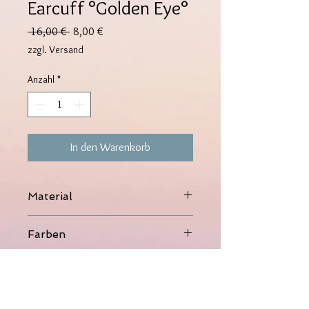
Earcuff °Golden Eye°
Standardpreis
Sale-
 16,00 € 
8,00 €
Preis
zzgl. Versand
Anzahl
*
In den Warenkorb
Material
Kupfer, 14K vergoldet, Zirkonia-Stein
Farben
Gold, Silber
Maße
1,2cm