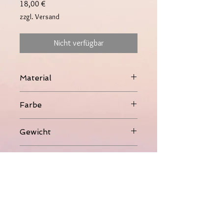
Preis
18,00 €
zzgl. Versand
Nicht verfügbar
Material
Kupfer, 14K vergoldet
Farbe
Gold
Gewicht
0,48g
Maße
1,2cm
Sonstiges
verstellbar