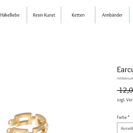
Häkelliebe
Resin Kunst
Ketten
Armbänder
Earc
Artikelnum
 12,0
zzgl. Ve
Farbe
*
Auswä