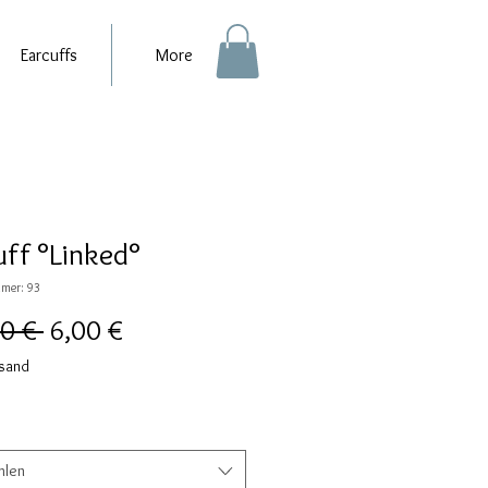
Earcuffs
More
uff °Linked°
mer: 93
Standardpreis
Sale-
0 € 
6,00 €
Preis
rsand
hlen