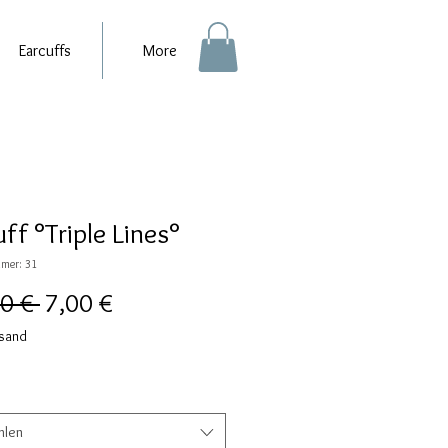
Earcuffs
More
ff °Triple Lines°
mer: 31
Standardpreis
Sale-
0 € 
7,00 €
Preis
rsand
hlen