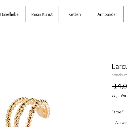
Häkelliebe
Resin Kunst
Ketten
Armbänder
Earcu
Artikelnum
 14,0
zzgl. Ve
Farbe
*
Auswä