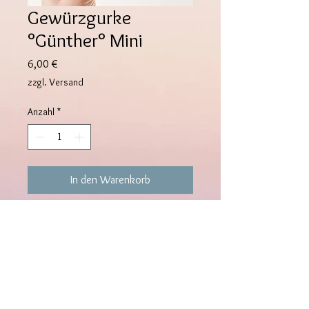
Gewürzgurke
°Günther° Mini
Preis
6,00 €
zzgl. Versand
Anzahl
*
In den Warenkorb
Gewürzgurke °Günther° Mini ist
weich und eignet sich als Stressball
oder auch als Dekoration. Günther
kann als Emotional Support Pickle
verschenkt werden.
Das Gürkchen ist rd 11x5x5 cm