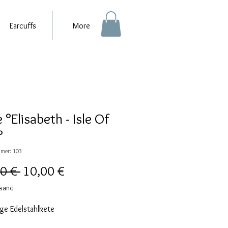
Earcuffs
More
 °Elisabeth - Isle Of
°
mer: 103
Standardpreis
Sale-
0 € 
10,00 €
Preis
rsand
ige Edelstahlkete