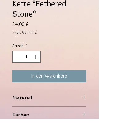
Kette °Fethered
Stone°
Preis
24,00 €
zzgl. Versand
Anzahl
*
In den Warenkorb
Material
316L Edelstahl, 14K vergoldet, Naturstein
Farben
Gold
Maße