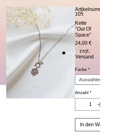
Artikelnummer:
105
Kette
°Out Of
Space°
Preis
24,00 €
zzgl.
Versand
Farbe
*
Anzahl
*
In den Warenkorb