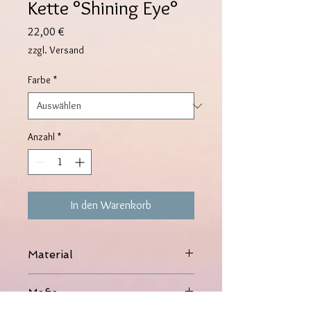
Kette °Shining Eye°
Preis
22,00 €
zzgl. Versand
Farbe
*
Anzahl
*
In den Warenkorb
Material
Edelstahl, Zirkon
Maße