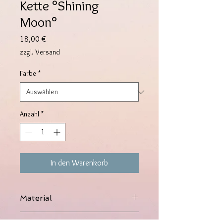
Kette °Shining
Moon°
Preis
18,00 €
zzgl. Versand
Farbe
*
Anzahl
*
In den Warenkorb
Material
316L Edelstahl, 14K vergoldet