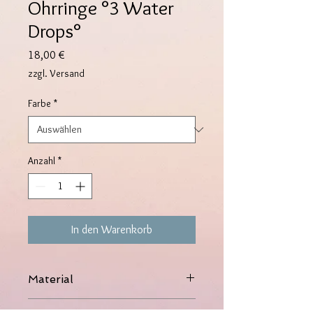
Ohrringe °3 Water
Drops°
Preis
18,00 €
zzgl. Versand
Farbe
*
Anzahl
*
In den Warenkorb
Material
Kupfer, 14K vergoldet, Zirkonia-Steine