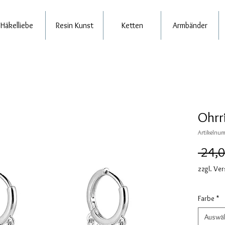
Häkelliebe
Resin Kunst
Ketten
Armbänder
Ohrr
Artikelnum
 24,0
zzgl. Ve
Farbe
*
Auswä