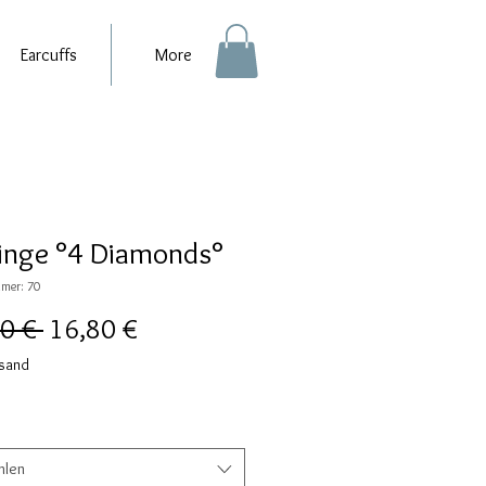
Earcuffs
More
inge °4 Diamonds°
mer: 70
Standardpreis
Sale-
0 € 
16,80 €
Preis
rsand
hlen