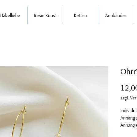
Häkelliebe
Resin Kunst
Ketten
Armbänder
Ohrr
12,0
zzgl. Ve
Individu
Anhänger
Anhänger
Epoxidha