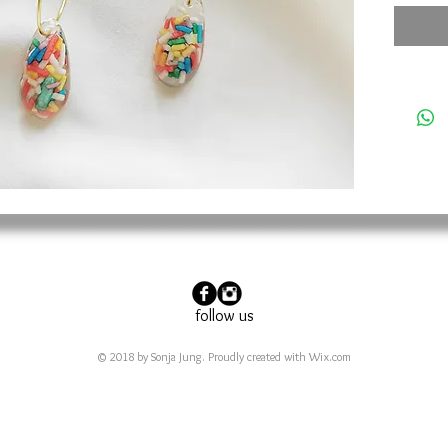
haben e
Der Anhä
ca. 2,2 
Anhänge
und sind
follow us
© 2018 by Sonja Jung. Proudly created with
Wix.com