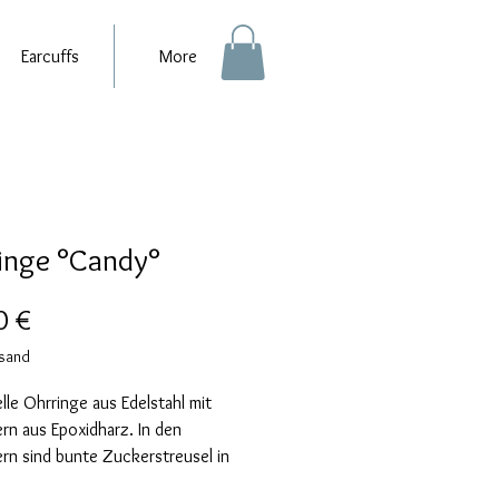
Earcuffs
More
inge °Candy°
Preis
0 €
rsand
elle Ohrringe aus Edelstahl mit 
n aus Epoxidharz. In den 
n sind bunte Zuckerstreusel in 
rz eingearbeitet.Die Ohrringe 