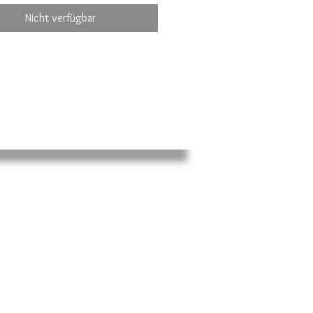
inen Durchmesser von ca. 2,5 cm. 
Nicht verfügbar
nger hat eine Tropfenform und ist 
cm lang und 1 cm breit.Alle 
r werden von mir handgefertigt 
 somit Unikate. 