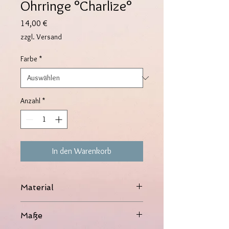
Ohrringe °Charlize°
Preis
14,00 €
zzgl. Versand
Farbe
*
Anzahl
*
In den Warenkorb
Material
Kupfer, 14K vergoldet, Zirkonia-Steine
Maße