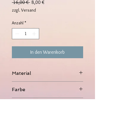
Standardpreis
Sale-
 16,00 € 
8,00 €
Preis
zzgl. Versand
Anzahl
*
In den Warenkorb
Material
316L Edelstahl, 14K vergoldet
Farbe
Gold
Gewicht
5g
Maße