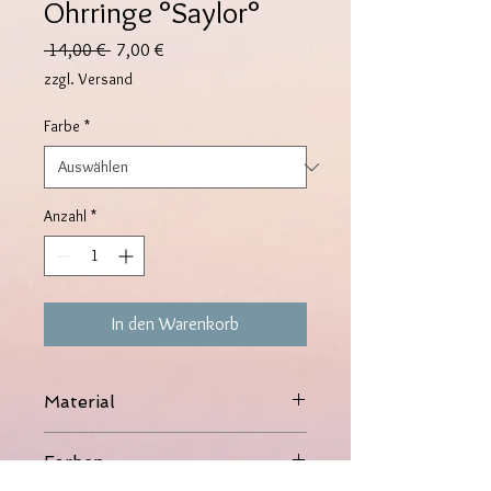
Ohrringe °Saylor°
Standardpreis
Sale-
 14,00 € 
7,00 €
Preis
zzgl. Versand
Farbe
*
Anzahl
*
In den Warenkorb
Material
316L Edelstahl, 14K vergoldet
Farben