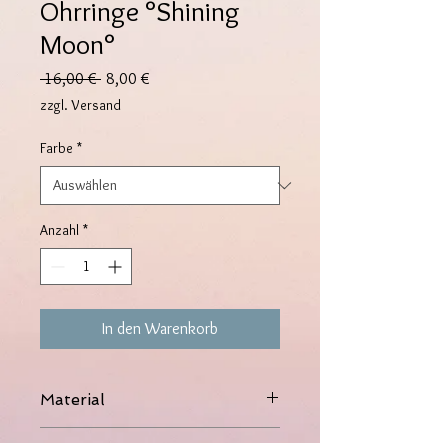
Ohrringe °Shining
Moon°
Standardpreis
Sale-
 16,00 € 
8,00 €
Preis
zzgl. Versand
Farbe
*
Anzahl
*
In den Warenkorb
Material
316L Edelstahl, 14K vergoldet