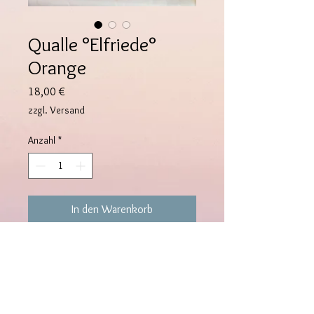
Qualle °Elfriede°
Orange
Preis
18,00 €
zzgl. Versand
Anzahl
*
In den Warenkorb
Qualle °Elfriede° wurde mit ganz viel
Liebe und Sorgfalt gehäkelt.
Die Qualle ist rd 20x8x8 cm groß
und wurde nach einer Anleitung von