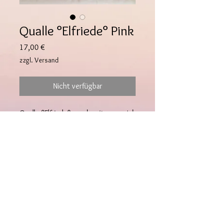
Qualle °Elfriede° Pink
Preis
17,00 €
zzgl. Versand
Nicht verfügbar
Qualle °Elfriede° wurde mit ganz viel
Liebe und Sorgfalt gehäkelt.
Die Qualle ist rd 18x7x7 cm groß
und wurde nach einer Anleitung von
@crochetbygenna gehäkelt.
Für meine Häkeltiere benutze ich
Chenille-Garn mit dem OEKO-TEX
follow us
100 Standard und hat die TÜV
International Certification ("TIC").