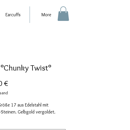
Earcuffs
More
 °Chunky Twist°
Preis
0 €
rsand
Größe 17 aus Edelstahl mit 
-Steinen. Gelbgold vergoldet. 