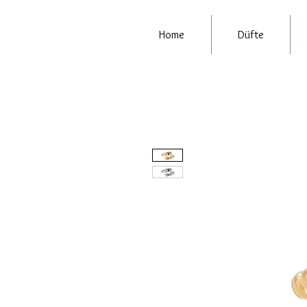
Home
Düfte