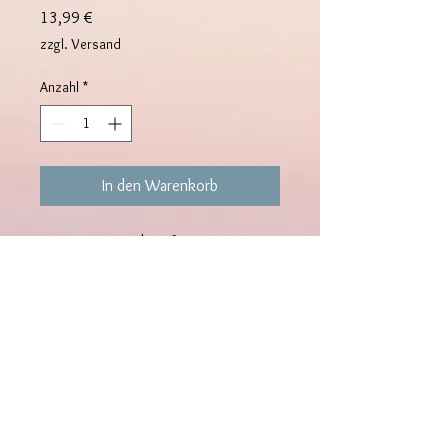
Preis
13,99 €
zzgl. Versand
Anzahl
*
In den Warenkorb
Dieser organisch geformte Ring in
edlem Goldton setzt moderne
Akzente mit seiner unregelmäßigen,
fließenden Form. Gefertigt aus
vergoldetem Edelstahl (14 Karat) ist
er langlebig, leicht und angenehm zu
tragen. Dank der verstellbaren
follow us
Größe (One Size) passt er sich
flexibel deinem Finger an – perfekt