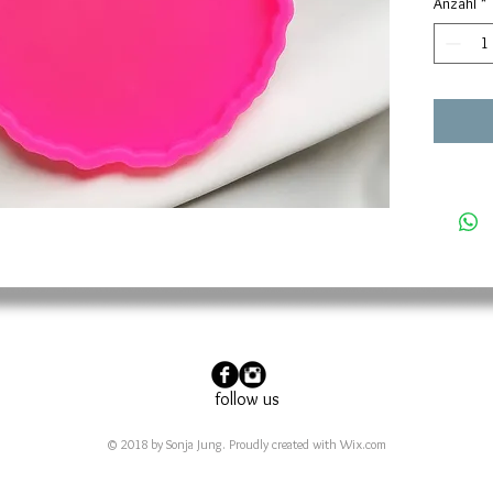
Anzahl
*
Die Sil
Oberflä
aufweis
nicht we
benutze
zufriede
Gebrauc
nach me
können 
völlig n
zu viel 
sein. Vo
Formen 
beispiel
follow us
Fusselro
© 2018 by Sonja Jung. Proudly created with
Wix.com