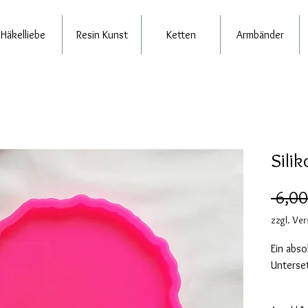
Häkelliebe
Resin Kunst
Ketten
Armbänder
Sili
 6,00
zzgl. Ve
Ein abso
Unterse
Durchme