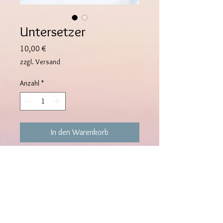
Untersetzer
Preis
10,00 €
zzgl. Versand
Anzahl
*
In den Warenkorb
Untersetzer in Weiß und Gold mit
Blattgold.
Durchmesser: ca. 10, 5 cm.
Alle Resinwerke werden mit viel Liebe
von mir handgefertigt. Jeder
Untersetzer ist ein Unikat. Kleine